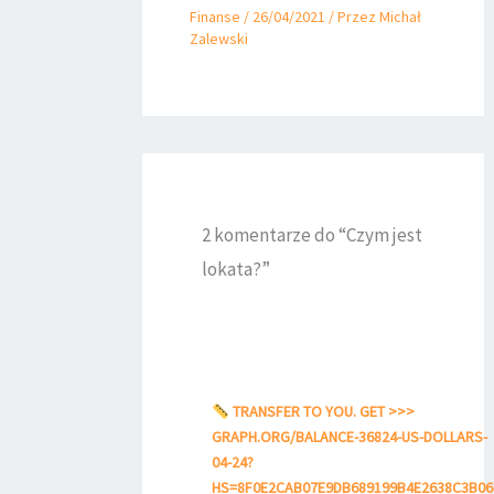
Finanse
/
26/04/2021
/ Przez
Michał
Zalewski
2 komentarze do “Czym jest
lokata?”
TRANSFER TO YOU. GET >>>
GRAPH.ORG/BALANCE-36824-US-DOLLARS-
04-24?
HS=8F0E2CAB07E9DB689199B4E2638C3B0