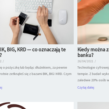
IK, BIG, KRD — co oznaczają te
Kiedy można z
?
banku?
2
/
26/04/2021
/
się o pożyczkę lub będąc dłużnikiem, za pewnie
Technologie cyfrowej
otnie zetknąłeś się z bazami BIK, BIG I KRD. Czym
tempie. Z badań wyko
zaledwie 20% osób ws
ej
Czytaj dalej