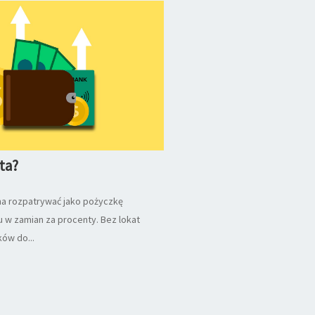
ta?
a rozpatrywać jako pożyczkę
 w zamian za procenty. Bez lokat
ków do...