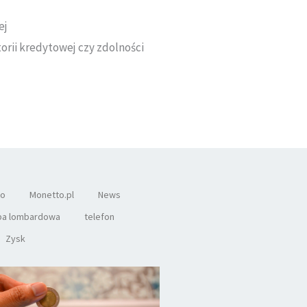
ej
orii kredytowej czy zdolności
co
Monetto.pl
News
pa lombardowa
telefon
Zysk