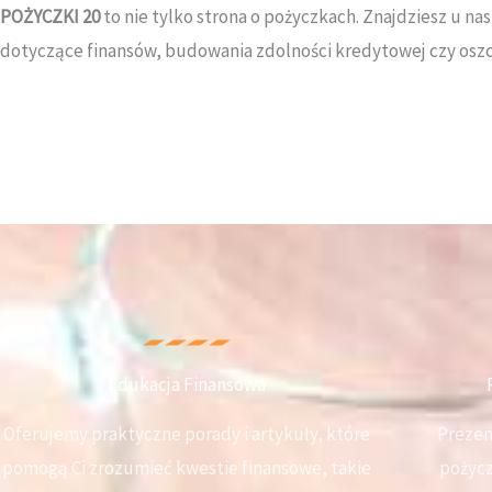
POŻYCZKI 20
to nie tylko strona o pożyczkach. Znajdziesz u n
dotyczące finansów, budowania zdolności kredytowej czy osz
Edukacja Finansowa
Oferujemy praktyczne porady i artykuły, które
Prezen
pomogą Ci zrozumieć kwestie finansowe, takie
pożycz