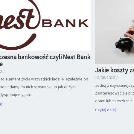
zesna bankowość czyli Nest Bank
ie
Jakie koszty z
0
/
10/06/2020
/
 to element życia wszystkich ludzi. Niezależnie od
Jedną z najważniejszy
i posiadamy do nich stosunek lub jak dużymi
zainteresować się pr
dysponujemy, są...
domu lub mieszkania s
ej
Czytaj dalej