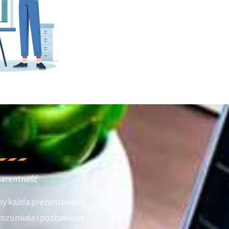
parentność
by każda prezentowana
zrozumiała i pozbawiona