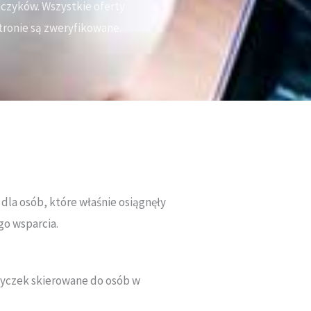
aczyków. Wszystkie oferty
tronie są zweryfikowane.
dla osób, które właśnie osiągnęły
go wsparcia.
życzek skierowane do osób w