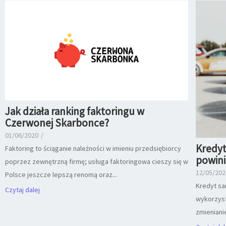
Jak działa ranking faktoringu w
Czerwonej Skarbonce?
01/06/2020
/
Kredy
Faktoring to ściąganie należności w imieniu przedsiębiorcy
powini
poprzez zewnętrzną firmę; usługa faktoringowa cieszy się w
12/05/202
Polsce jeszcze lepszą renomą oraz...
Kredyt sa
Czytaj dalej
wykorzyst
zmienianie