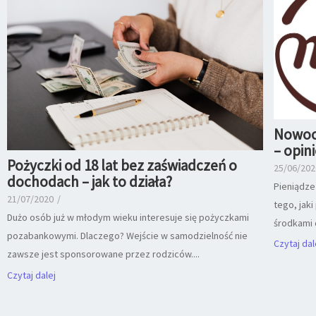
Nowoc
– opin
Pożyczki od 18 lat bez zaświadczeń o
25/06/202
dochodach – jak to działa?
Pieniądze
21/07/2020
/
tego, jak
Dużo osób już w młodym wieku interesuje się pożyczkami
środkami 
pozabankowymi. Dlaczego? Wejście w samodzielność nie
Czytaj dal
zawsze jest sponsorowane przez rodziców....
Czytaj dalej