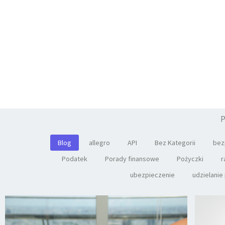
P
Blog
allegro
API
Bez Kategorii
bez
Podatek
Porady finansowe
Pożyczki
r
ubezpieczenie
udzielanie